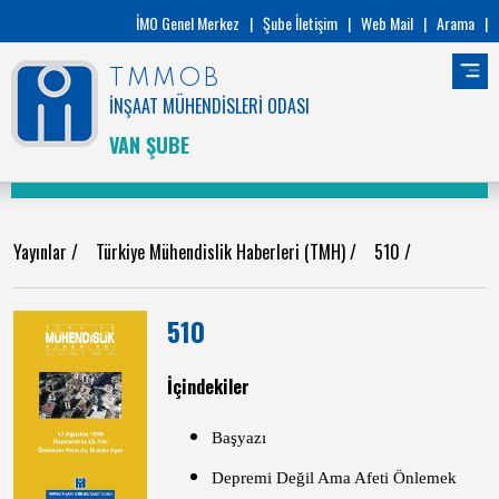
İMO Genel Merkez
|
Şube İletişim
|
Web Mail
|
Arama
|
TMMOB
İNŞAAT MÜHENDİSLERİ ODASI
VAN ŞUBE
Yayınlar
/
Türkiye Mühendislik Haberleri (TMH)
/
510
/
510
İçindekiler
Başyazı
Depremi Değil Ama Afeti Önlemek