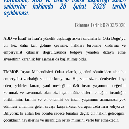
saldırırlar hakkında 28 Şubat 2026 tarihli
açıklaması.
Eklenme Tarihi: 02/03/2026
ABD ve İsrail’in İran’a yönelik başlattığı askeri saldırılarla, Orta Doğu’yu
bir kez daha kan gölüne çevirme, halkları birbirine kırdırma ve
emperyalist çıkarlar doğrultusunda bölgeyi yeniden dizayn etme
siyasetinin karanlık bir aşaması da başlatılmış oldu.
TMMOB İnşaat Mühendisleri Odası olarak, gücünü sömürüden alan bu
emperyalist zorbalığı şiddetle kınıyoruz. Hiç şüphesiz medeniyetleri inşa
eden, şehirler kuran, yani mesleğinin özü insan yaşamının değerini
korumak ve savunmak olan biz inşaat mühendisleri; emeğin, insanlığın
birikiminin, tarihin ve en önemlisi de insan yaşamının acımasızca yok
edilmesi anlamına gelen savaşa karşı ilkesel duruşumuzda ısrar ediyoruz.
Biliyoruz ki atılan her bomba sadece binaları değil; bir halkın geleceğini,
çocukların hayallerini ve insanlığın ortak mirasını yerle bir etmektedir.