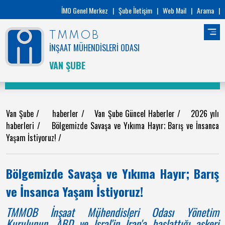
İMO Genel Merkez
|
Şube İletişim
|
Web Mail
|
Arama
|
TMMOB
İNŞAAT MÜHENDİSLERİ ODASI
VAN ŞUBE
Van Şube
/
haberler
/
Van Şube Güncel Haberler
/
2026 yılı
haberleri
/
Bölgemizde Savaşa ve Yıkıma Hayır; Barış ve İnsanca
Yaşam İstiyoruz!
/
Bölgemizde Savaşa ve Yıkıma Hayır; Barış
ve İnsanca Yaşam İstiyoruz!
TMMOB İnşaat Mühendisleri Odası Yönetim
Kurulunun, ABD ve İsral'in İran'a başlattığı askeri