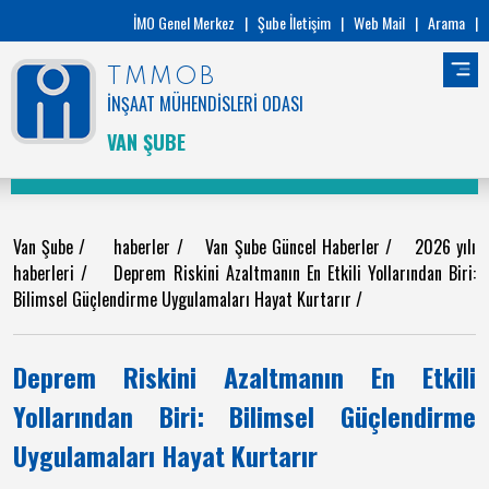
İMO Genel Merkez
|
Şube İletişim
|
Web Mail
|
Arama
|
TMMOB
İNŞAAT MÜHENDİSLERİ ODASI
VAN ŞUBE
Van Şube
/
haberler
/
Van Şube Güncel Haberler
/
2026 yılı
haberleri
/
Deprem Riskini Azaltmanın En Etkili Yollarından Biri:
Bilimsel Güçlendirme Uygulamaları Hayat Kurtarır
/
Deprem Riskini Azaltmanın En Etkili
Yollarından Biri: Bilimsel Güçlendirme
Uygulamaları Hayat Kurtarır