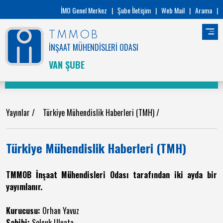
İMO Genel Merkez
|
Şube İletişim
|
Web Mail
|
Arama
|
TMMOB
İNŞAAT MÜHENDİSLERİ ODASI
VAN ŞUBE
Yayınlar
/
Türkiye Mühendislik Haberleri (TMH)
/
Türkiye Mühendislik Haberleri (TMH)
TMMOB İnşaat Mühendisleri Odası tarafından iki ayda bir
yayımlanır.
Kurucusu:
Orhan Yavuz
Sahibi:
Selçuk Uluata