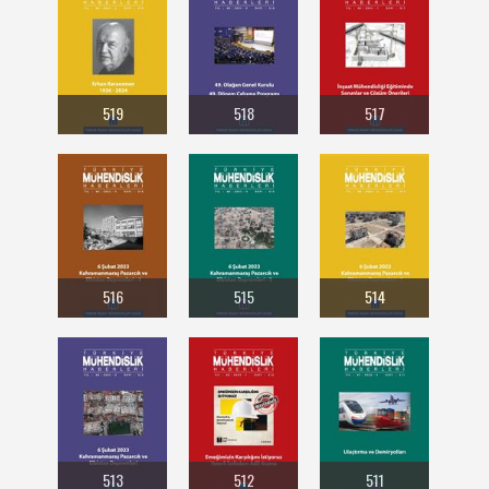
519
518
517
516
515
514
513
512
511