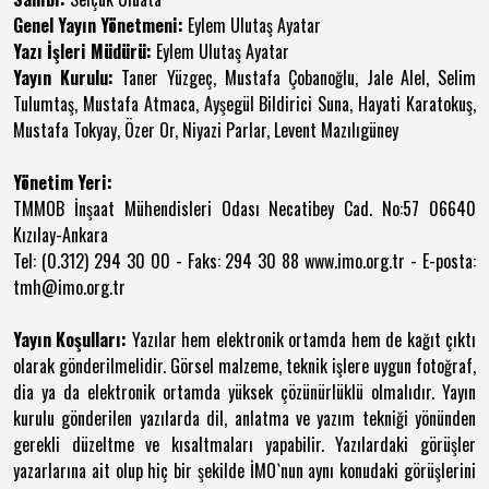
Genel Yayın Yönetmeni:
Eylem Ulutaş Ayatar
Yazı İşleri Müdürü:
Eylem Ulutaş Ayatar
Yayın Kurulu:
Taner Yüzgeç, Mustafa Çobanoğlu, Jale Alel, Selim
Tulumtaş, Mustafa Atmaca, Ayşegül Bildirici Suna, Hayati Karatokuş,
Mustafa Tokyay, Özer Or, Niyazi Parlar, Levent Mazılıgüney
Yönetim Yeri:
TMMOB İnşaat Mühendisleri Odası Necatibey Cad. No:57 06640
Kızılay-Ankara
Tel: (0.312) 294 30 00 - Faks: 294 30 88 www.imo.org.tr - E-posta:
tmh@imo.org.tr
Yayın Koşulları:
Yazılar hem elektronik ortamda hem de kağıt çıktı
olarak gönderilmelidir. Görsel malzeme, teknik işlere uygun fotoğraf,
dia ya da elektronik ortamda yüksek çözünürlüklü olmalıdır. Yayın
kurulu gönderilen yazılarda dil, anlatma ve yazım tekniği yönünden
gerekli düzeltme ve kısaltmaları yapabilir. Yazılardaki görüşler
yazarlarına ait olup hiç bir şekilde İMO`nun aynı konudaki görüşlerini