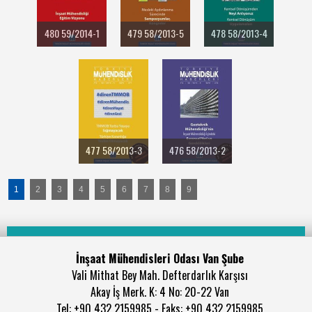
480 59/2014-1
479 58/2013-5
478 58/2013-4
477 58/2013-3
476 58/2013-2
1
2
3
4
5
6
7
8
9
İnşaat Mühendisleri Odası Van Şube
Vali Mithat Bey Mah. Defterdarlık Karşısı
Akay İş Merk. K: 4 No: 20-22 Van
Tel: +90 432 2159985 - Faks: +90 432 2159985