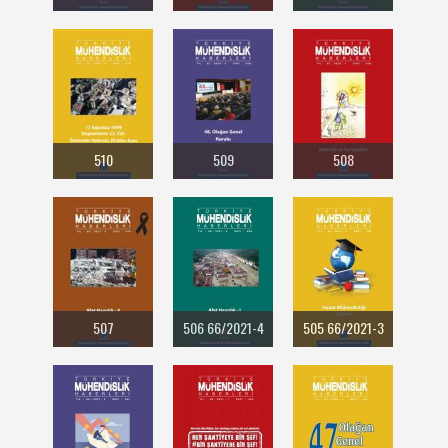
510
509
508
507
506 66/2021-4
505 66/2021-3