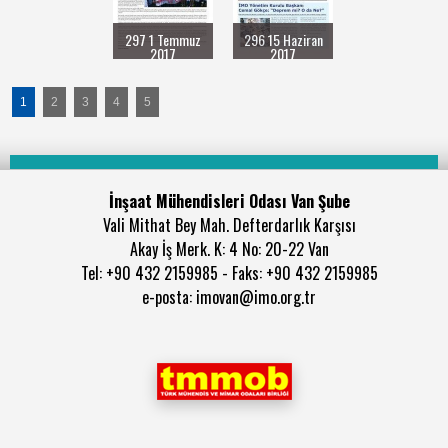
297 1 Temmuz
296 15 Haziran
2017
2017
1
2
3
4
5
İnşaat Mühendisleri Odası Van Şube
Vali Mithat Bey Mah. Defterdarlık Karşısı
Akay İş Merk. K: 4 No: 20-22 Van
Tel: +90 432 2159985 - Faks: +90 432 2159985
e-posta: imovan@imo.org.tr