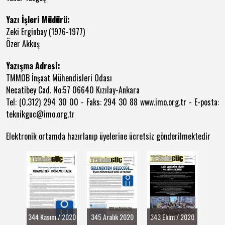
Yazı İşleri Müdürü:
Zeki Erginbay (1976-1977)
Özer Akkuş
Yazışma Adresi:
TMMOB İnşaat Mühendisleri Odası
Necatibey Cad. No:57 06640 Kızılay-Ankara
Tel: (0.312) 294 30 00 - Faks: 294 30 88 www.imo.org.tr - E-posta:
teknikguc@imo.org.tr
Elektronik ortamda hazırlanıp üyelerine ücretsiz gönderilmektedir
344 Kasım / 2020
345 Aralık 2020
343 Ekim / 2020