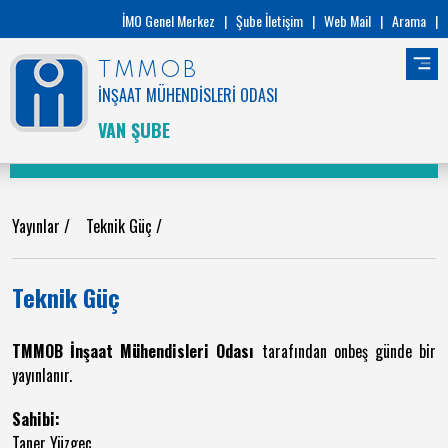
İMO Genel Merkez
|
Şube İletişim
|
Web Mail
|
Arama
|
TMMOB
İNŞAAT MÜHENDİSLERİ ODASI
VAN ŞUBE
Yayınlar
/
Teknik Güç
/
Teknik Güç
TMMOB İnşaat Mühendisleri Odası
tarafından onbeş günde bir
yayınlanır.
Sahibi:
Taner Yüzgeç